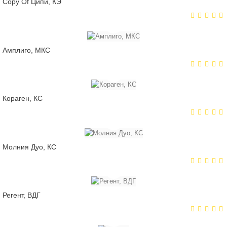
Copy Of Ципи, КЭ
Амплиго, МКС
Кораген, КС
Молния Дуо, КС
Регент, ВДГ