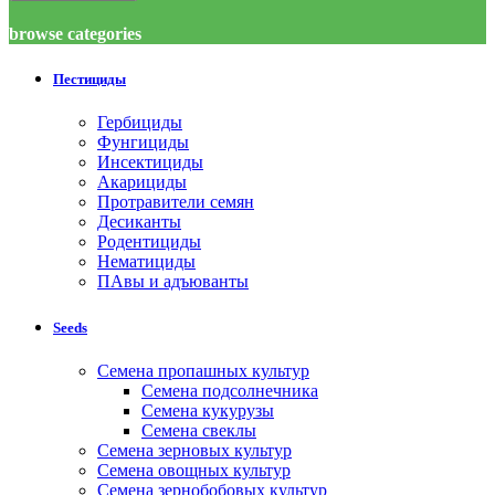
browse categories
Пестициды
Гербициды
Фунгициды
Инсектициды
Акарициды
Протравители семян
Десиканты
Родентициды
Нематициды
ПАвы и адъюванты
Seeds
Семена пропашных культур
Семена подсолнечника
Семена кукурузы
Семена свеклы
Семена зерновых культур
Семена овощных культур
Семена зернобобовых культур