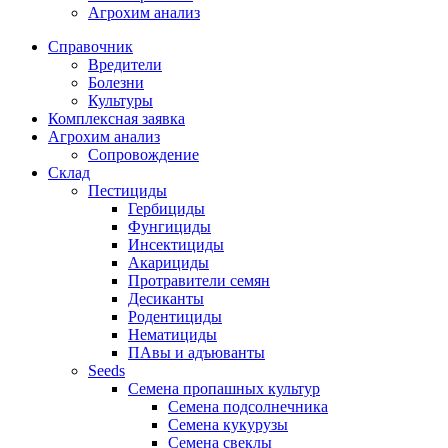
Агрохим анализ
Справочник
Вредители
Болезни
Культуры
Комплексная заявка
Агрохим анализ
Сопровождение
Склад
Пестициды
Гербициды
Фунгициды
Инсектициды
Акарициды
Протравители семян
Десиканты
Родентициды
Нематициды
ПАвы и адъюванты
Seeds
Семена пропашных культур
Семена подсолнечника
Семена кукурузы
Семена свеклы